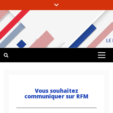
LE MEILLEUR DE LA MUSIQUE
RFM GUADELOUPE – GUYANE
Vous souhaitez
communiquer sur RFM